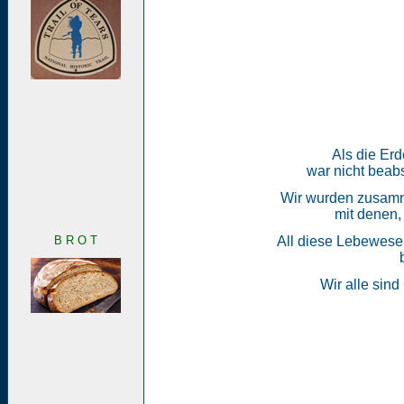
Als die Erd
war nicht beabs
Wir wurden zusamme
mit denen,
B R O T
All diese Lebewesen
Wir alle sind