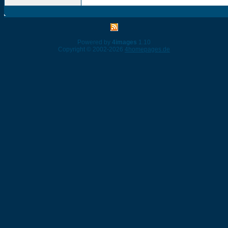
Powered by
4images
1.10
Copyright © 2002-2026
4homepages.de