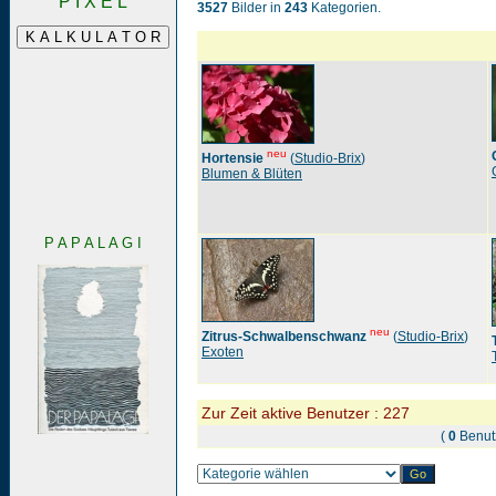
P I X E L
3527
Bilder in
243
Kategorien.
neu
Hortensie
(
Studio-Brix
)
Blumen & Blüten
P A P A L A G I
neu
Zitrus-Schwalbenschwanz
(
Studio-Brix
)
Exoten
Zur Zeit aktive Benutzer : 227
(
0
Benut