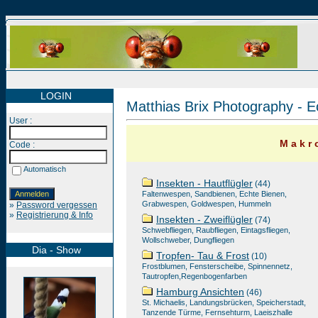
LOGIN
Matthias Brix Photography - E
User :
M a k r o
Code :
Automatisch
Insekten - Hautflügler
(44)
Faltenwespen, Sandbienen, Echte Bienen,
Grabwespen, Goldwespen, Hummeln
»
Password vergessen
»
Registrierung & Info
Insekten - Zweiflügler
(74)
Schwebfliegen, Raubfliegen, Eintagsfliegen,
Wollschweber, Dungfliegen
Dia - Show
Tropfen- Tau & Frost
(10)
Frostblumen, Fensterscheibe, Spinnennetz,
Tautropfen,Regenbogenfarben
Hamburg Ansichten
(46)
St. Michaelis, Landungsbrücken, Speicherstadt,
Tanzende Türme, Fernsehturm, Laeiszhalle