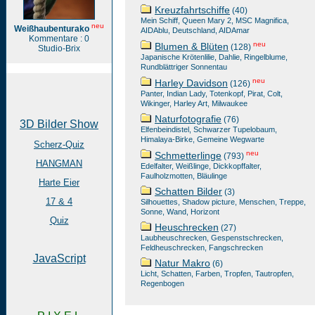
Kreuzfahrtschiffe
(40)
Mein Schiff, Queen Mary 2, MSC Magnifica,
neu
Weißhaubenturako
AIDAblu, Deutschland, AIDAmar
Kommentare : 0
neu
Blumen & Blüten
(128)
Studio-Brix
Japanische Krötenlilie, Dahlie, Ringelblume,
Rundblättriger Sonnentau
neu
Harley Davidson
(126)
Panter, Indian Lady, Totenkopf, Pirat, Colt,
Wikinger, Harley Art, Milwaukee
Naturfotografie
(76)
3D Bilder Show
Elfenbeindistel, Schwarzer Tupelobaum,
Himalaya-Birke, Gemeine Wegwarte
Scherz-Quiz
neu
Schmetterlinge
(793)
HANGMAN
Edelfalter, Weißlinge, Dickkopffalter,
Faulholzmotten, Bläulinge
Harte Eier
Schatten Bilder
(3)
17 & 4
Silhouettes, Shadow picture, Menschen, Treppe,
Sonne, Wand, Horizont
Quiz
Heuschrecken
(27)
Laubheuschrecken, Gespenstschrecken,
Feldheuschrecken, Fangschrecken
JavaScript
Natur Makro
(6)
Licht, Schatten, Farben, Tropfen, Tautropfen,
Regenbogen