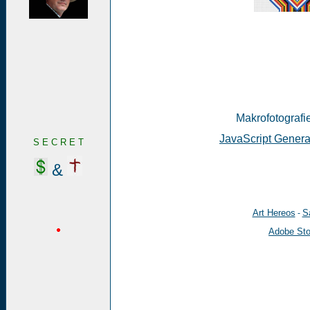
Makrofotografie
JavaScript Genera
S E C R E T
&
Art Hereos
Sa
-
Adobe St