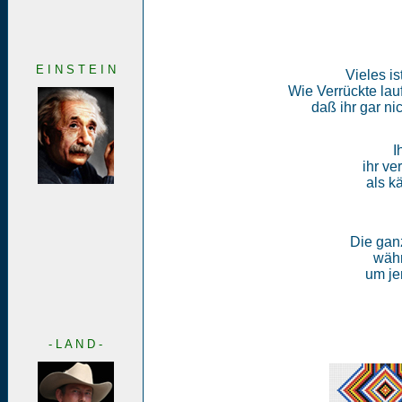
E I N S T E I N
Vieles is
Wie Verrückte lauf
daß ihr gar n
I
ihr ve
als k
Die ganz
währ
um jen
- L A N D -