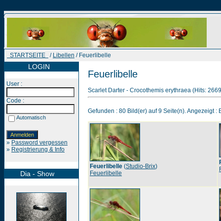
STARTSEITE
/
Libellen
/ Feuerlibelle
LOGIN
Feuerlibelle
User :
Scarlet Darter - Crocothemis erythraea (Hits: 266
Code :
Gefunden : 80 Bild(er) auf 9 Seite(n). Angezeigt : B
Automatisch
»
Password vergessen
»
Registrierung & Info
Feuerlibelle
(
Studio-Brix
)
Dia - Show
Feuerlibelle