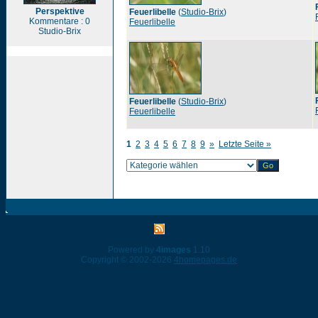
Perspektive
Feuerlibelle
(
Studio-Brix
)
Kommentare : 0
Feuerlibelle
Studio-Brix
Feuerlibelle
(
Studio-Brix
)
Feuerlibelle
1
2
3
4
5
6
7
8
9
»
Letzte Seite »
Powered by
4images
1.10
Copyright © 2002-2026
4homepages.de