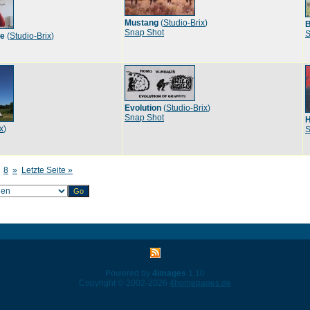
Mustang
(
Studio-Brix
)
B
Snap Shot
S
te
(
Studio-Brix
)
Evolution
(
Studio-Brix
)
Snap Shot
H
x
)
S
8
»
Letzte Seite »
Powered by
4images
1.10
Copyright © 2002-2026
4homepages.de