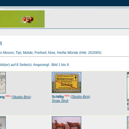
t
wo Moons, Tipi, Mülde, Freiheit, Nixe, Heiße Würste (Hits: 202065)
ld(er) auf 8 Seite(n). Angezeigt : Bild 1 bis 9.
neu
neu
Schillig
(
Studio-Brix
)
ung
(
Studio-Brix
)
Snap Shot
E
S