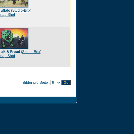
uffalo
(
Studio-Brix
)
nap Shot
ulk & Freud
(
Studio-Brix
)
nap Shot
Bilder pro Seite :