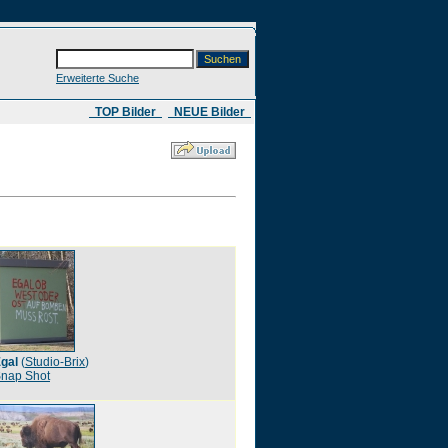
Erweiterte Suche
​ TOP Bilder
NEUE Bilder
gal
(
Studio-Brix
)
nap Shot