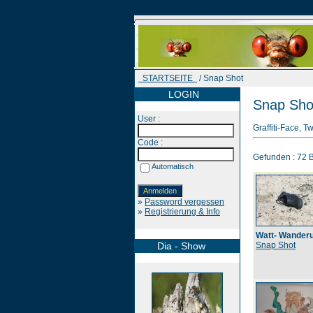
STARTSEITE
/ Snap Shot
LOGIN
Snap Sho
User :
Graffiti-Face, T
Code :
Gefunden : 72 Bi
Automatisch
»
Password vergessen
»
Registrierung & Info
Watt- Wander
Dia - Show
Snap Shot