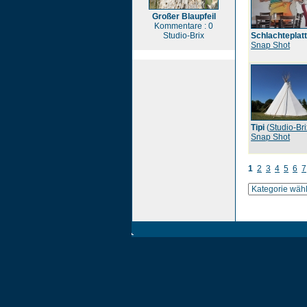
Großer Blaupfeil
Kommentare : 0
Studio-Brix
Schlachteplat
Snap Shot
Tipi
(
Studio-Bri
Snap Shot
1
2
3
4
5
6
7