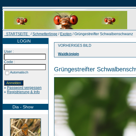
STARTSEITE
/
Schmetterlinge
/
Exoten
/ Grüngestreifter Schwalbenschwanz
LOGIN
VORHERIGES BILD
User :
Waldkönigin
Code :
Grüngestreifter Schwalbensc
Automatisch
»
Password vergessen
»
Registrierung & Info
Dia - Show