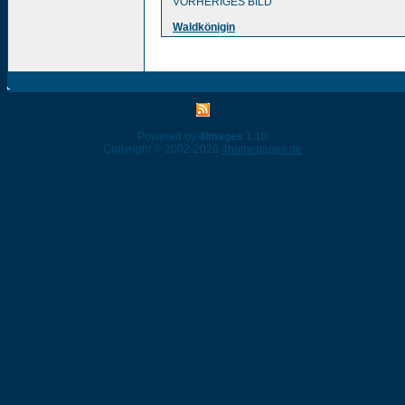
VORHERIGES BILD
Waldkönigin
Powered by
4images
1.10
Copyright © 2002-2026
4homepages.de