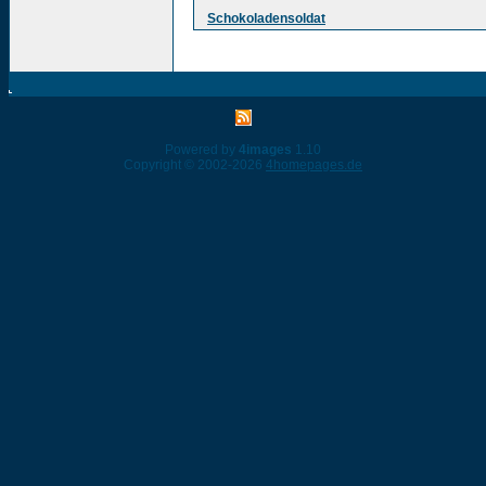
Schokoladensoldat
Powered by
4images
1.10
Copyright © 2002-2026
4homepages.de