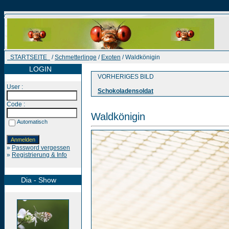
STARTSEITE
/
Schmetterlinge
/
Exoten
/ Waldkönigin
LOGIN
VORHERIGES BILD
User :
Schokoladensoldat
Code :
Waldkönigin
Automatisch
»
Password vergessen
»
Registrierung & Info
Dia - Show