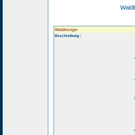
Waldk
Waldkönigin
Beschreibung :