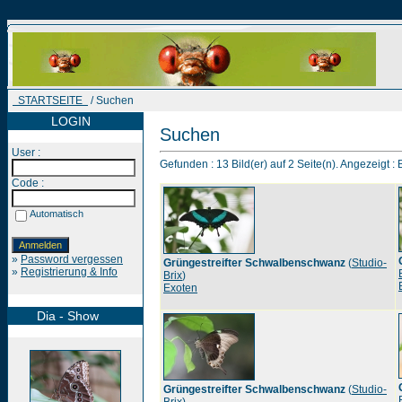
STARTSEITE
/ Suchen
LOGIN
Suchen
User :
Gefunden : 13 Bild(er) auf 2 Seite(n). Angezeigt : B
Code :
Automatisch
»
Password vergessen
Grüngestreifter Schwalbenschwanz
(
Studio-
»
Registrierung & Info
Brix
)
Exoten
Dia - Show
Grüngestreifter Schwalbenschwanz
(
Studio-