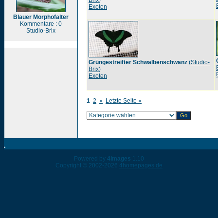
Brix
)
Exoten
Blauer Morphofalter
Kommentare : 0
Studio-Brix
Grüngestreifter Schwalbenschwanz
(
Studio-
Brix
)
Exoten
1
2
»
Letzte Seite »
Powered by
4images
1.10
Copyright © 2002-2026
4homepages.de