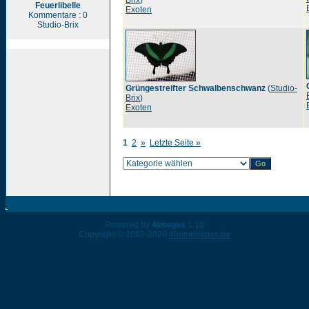
Brix
)
Feuerlibelle
Exoten
Kommentare : 0
Studio-Brix
Grüngestreifter Schwalbenschwanz
(
Studio-
Brix
)
Exoten
1
2
»
Letzte Seite »
Powered by
4images
1.10
Copyright © 2002-2026
4homepages.de