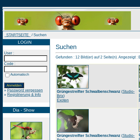
STARTSEITE
/ Suchen
LOGIN
Suchen
User :
Gefunden : 12 Bild(er) auf 2 Seite(n). Angezeigt : B
Code :
Automatisch
»
Password vergessen
Grüngestreifter Schwalbenschwanz
(
Studio-
»
Registrierung & Info
Brix
)
Exoten
Dia - Show
Grüngestreifter Schwalbenschwanz
(
Studio-