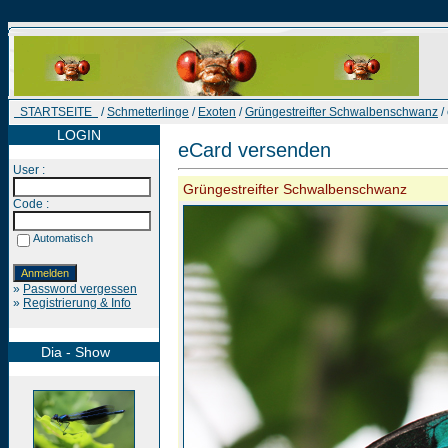
STARTSEITE
/
Schmetterlinge
/
Exoten
/
Grüngestreifter Schwalbenschwanz
/
LOGIN
eCard versenden
User :
Grüngestreifter Schwalbenschwanz
Code :
Automatisch
»
Password vergessen
»
Registrierung & Info
Dia - Show