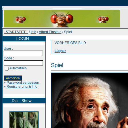
STARTSEITE
/
Info
/
Albert Einstein
/ Spiel
LOGIN
VORHERIGES BILD
User :
Lügner
Code :
Spiel
Automatisch
»
Password vergessen
»
Registrierung & Info
Dia - Show