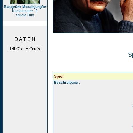
Blaugrüne Mosaikjungfer
Kommentare : 0
Studio-Brix
D A T E N
Sp
Spiel
Beschreibung :