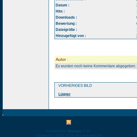
Datum :
Hits :
Downloads :
Bewertung :
Dateigröße :
Hinzugefügt von :
Autor :
Es wurden noch keine Kommentare abgegeben.
VORHERIGES BILD
Lügner
Powered by
4images
1.10
Copyright © 2002-2026
4homepages.de