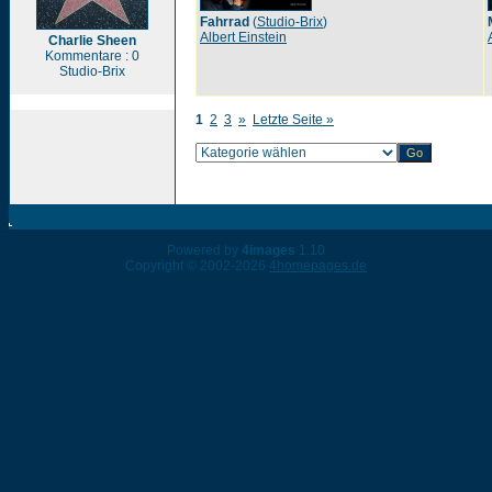
Fahrrad
(
Studio-Brix
)
Albert Einstein
Charlie Sheen
Kommentare : 0
Studio-Brix
1
2
3
»
Letzte Seite »
Powered by
4images
1.10
Copyright © 2002-2026
4homepages.de