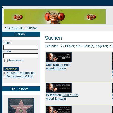
STARTSEITE
/ Suchen
LOGIN
Suchen
User :
Gefunden : 27 Bild(er) auf 3 Seite(n). Angezeigt : B
Code :
Automatisch
Geld
(
Studio-Brix
)
Albert Einstein
»
Password vergessen
»
Registrierung & Info
Dia - Show
Gefährlich
(
Studio-Brix
)
Albert Einstein