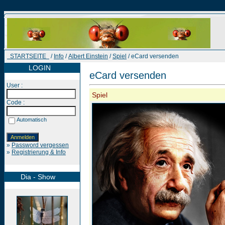
STARTSEITE
/
Info
/
Albert Einstein
/
Spiel
/ eCard versenden
LOGIN
eCard versenden
User :
Spiel
Code :
Automatisch
»
Password vergessen
»
Registrierung & Info
Dia - Show