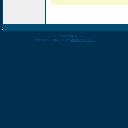
Powered by
4images
1.10
Copyright © 2002-2026
4homepages.de