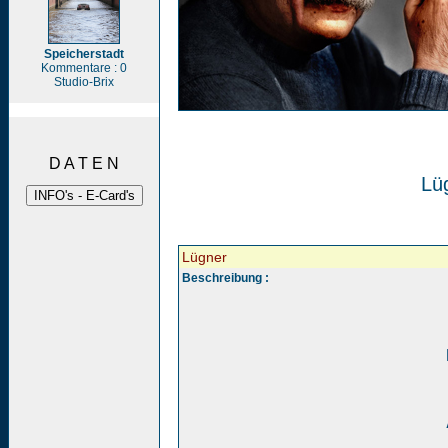
Speicherstadt
Kommentare : 0
Studio-Brix
D A T E N
Lü
Lügner
Beschreibung :