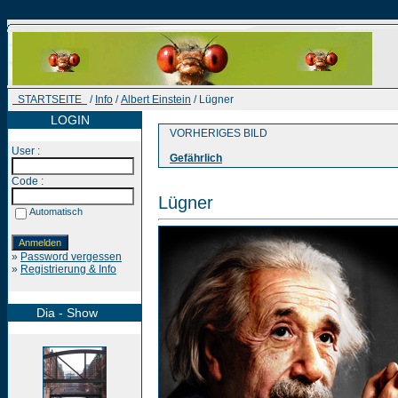
STARTSEITE
/
Info
/
Albert Einstein
/ Lügner
LOGIN
VORHERIGES BILD
User :
Gefährlich
Code :
Lügner
Automatisch
»
Password vergessen
»
Registrierung & Info
Dia - Show