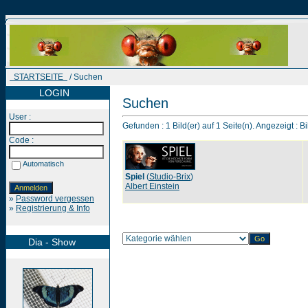
STARTSEITE
/ Suchen
LOGIN
Suchen
User :
Gefunden : 1 Bild(er) auf 1 Seite(n). Angezeigt : Bi
Code :
Automatisch
Spiel
(
Studio-Brix
)
Albert Einstein
»
Password vergessen
»
Registrierung & Info
Dia - Show