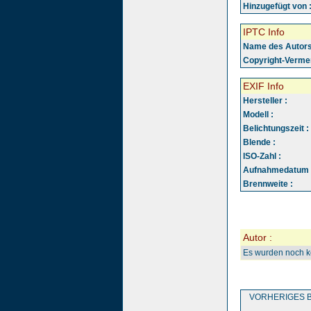
Hinzugefügt von 
IPTC Info
Name des Autors
Copyright-Vermer
EXIF Info
Hersteller :
Modell :
Belichtungszeit :
Blende :
ISO-Zahl :
Aufnahmedatum 
Brennweite :
Autor :
Es wurden noch 
VORHERIGES B