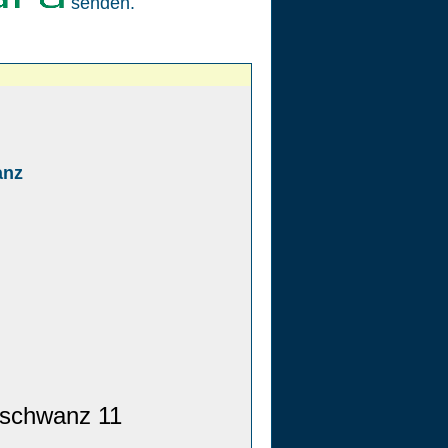
senden.
anz
nschwanz 11