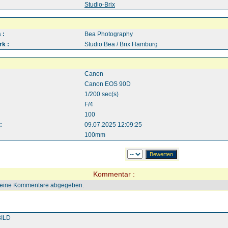
:
Studio-Brix
 :
Bea Photography
k :
Studio Bea / Brix Hamburg
Canon
Canon EOS 90D
1/200 sec(s)
F/4
100
:
09.07.2025 12:09:25
100mm
Kommentar :
keine Kommentare abgegeben.
ILD