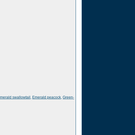
merald swallowtail
,
Emerald peacock
,
Green-