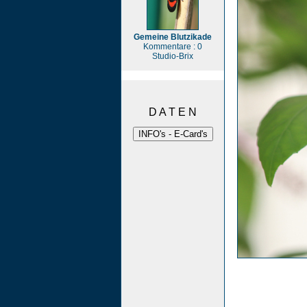
Gemeine Blutzikade
Kommentare : 0
Studio-Brix
D A T E N