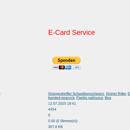
E-Card Service
:
Grüngestreifter Schwalbenschwanz
,
Grüner Ritter
,
E
banded peacock
,
Papilio palinurus
,
Bea
12.07.2025 18:41
4454
0
0.00 (0 Stimme(n))
307.8 KB