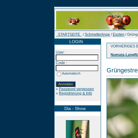
STARTSEITE
/
Schmetterlinge
/
Exoten
/ Grüng
LOGIN
VORHERIGES B
User :
Numata-Langflü
Code :
Grüngestre
Automatisch
»
Password vergessen
»
Registrierung & Info
Dia - Show