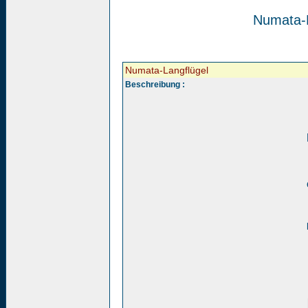
Numata-L
Numata-Langflügel
Beschreibung :