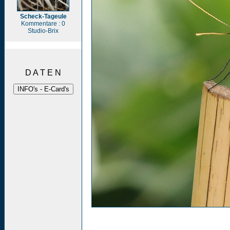
Scheck-Tageule
Kommentare : 0
Studio-Brix
D A T E N