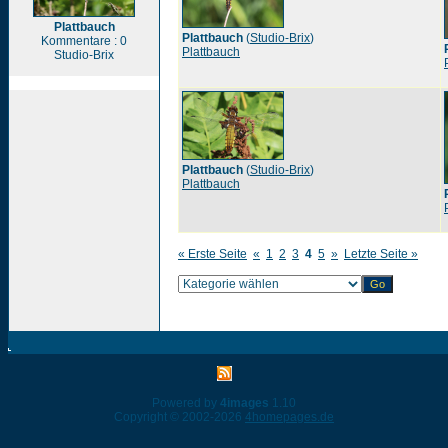
Plattbauch
Plattbauch
(
Studio-Brix
)
Kommentare : 0
Plattbauch
Studio-Brix
Plattbauch
(
Studio-Brix
)
Plattbauch
« Erste Seite
«
1
2
3
4
5
»
Letzte Seite »
Powered by
4images
1.10
Copyright © 2002-2026
4homepages.de