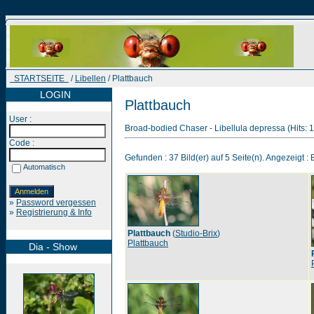
STARTSEITE
/
Libellen
/ Plattbauch
LOGIN
Plattbauch
User :
Broad-bodied Chaser - Libellula depressa (Hits: 
Code :
Gefunden : 37 Bild(er) auf 5 Seite(n). Angezeigt : B
Automatisch
»
Password vergessen
»
Registrierung & Info
Plattbauch
(
Studio-Brix
)
Plattbauch
Dia - Show