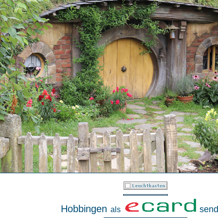
Hobbingen
send
als