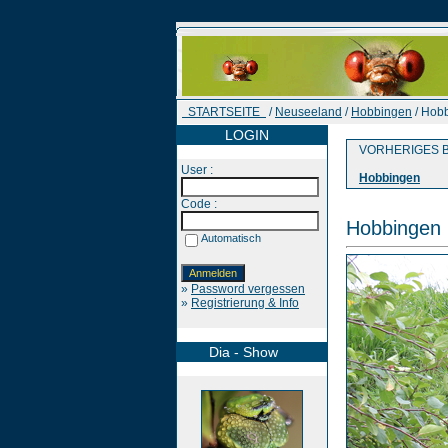
STARTSEITE
/
Neuseeland
/
Hobbingen
/ Hob
LOGIN
VORHERIGES B
User :
Hobbingen
Code :
Hobbingen
Automatisch
»
Password vergessen
»
Registrierung & Info
Dia - Show