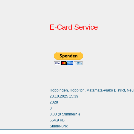
E-Card Service
:
Hobbingen
,
Hobbiton
,
Matamata-Piako District
,
Neu
23.10.2025 15:39
2028
0
0.00 (0 Stimme(n))
654.9 KB
:
Studio-Brix