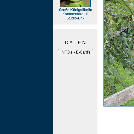
Große Königslibelle
Kommentare : 0
Studio-Brix
D A T E N