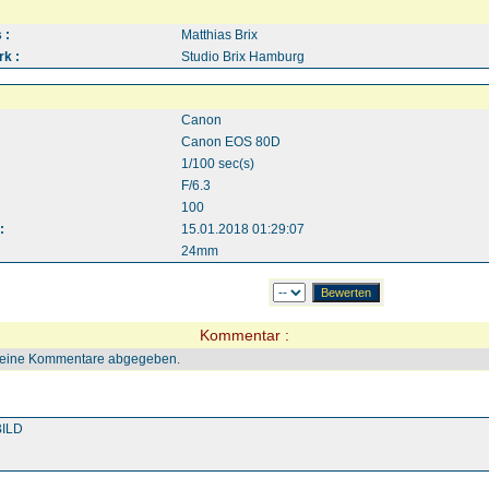
 :
Matthias Brix
k :
Studio Brix Hamburg
Canon
Canon EOS 80D
1/100 sec(s)
F/6.3
100
:
15.01.2018 01:29:07
24mm
Kommentar :
keine Kommentare abgegeben.
ILD