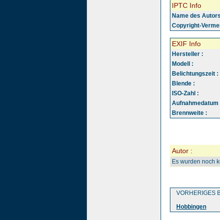
IPTC Info
Name des Autors
Copyright-Vermer
EXIF Info
Hersteller :
Modell :
Belichtungszeit :
Blende :
ISO-Zahl :
Aufnahmedatum 
Brennweite :
Autor :
Es wurden noch 
VORHERIGES B
Hobbingen