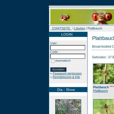
STARTSEITE
/
Libellen
/ Plattbauch
LOGIN
Plattbauc
User :
Broad-bodied Ch
Code :
Gefunden : 37 Bi
Automatisch
»
Password vergessen
»
Registrierung & Info
neu
Plattbauch
Dia - Show
Plattbauch