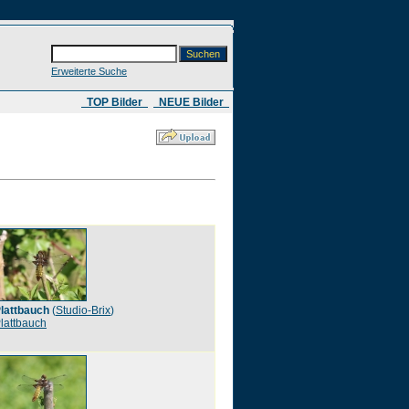
Erweiterte Suche
​ TOP Bilder
NEUE Bilder
lattbauch
(
Studio-Brix
)
lattbauch