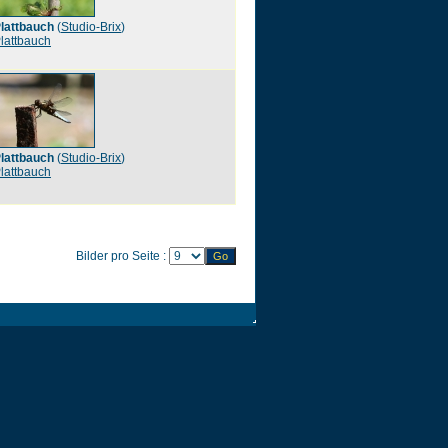
lattbauch
(
Studio-Brix
)
lattbauch
lattbauch
(
Studio-Brix
)
lattbauch
Bilder pro Seite :