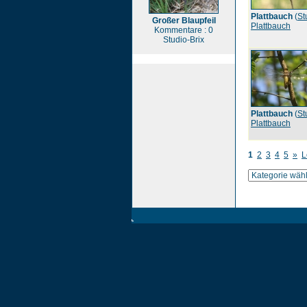
Plattbauch
(
St
Großer Blaupfeil
Plattbauch
Kommentare : 0
Studio-Brix
Plattbauch
(
St
Plattbauch
1
2
3
4
5
»
L