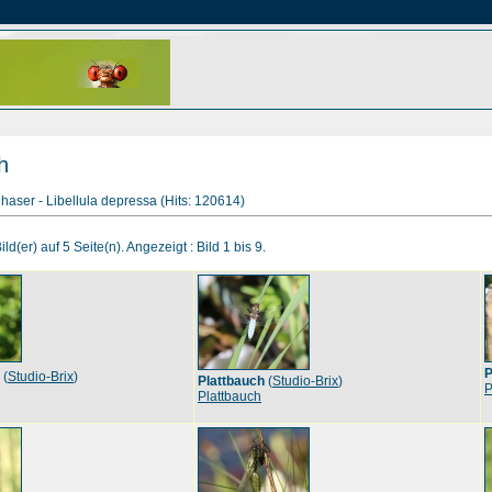
h
aser - Libellula depressa (Hits: 120614)
ld(er) auf 5 Seite(n). Angezeigt : Bild 1 bis 9.
P
(
Studio-Brix
)
Plattbauch
(
Studio-Brix
)
P
Plattbauch