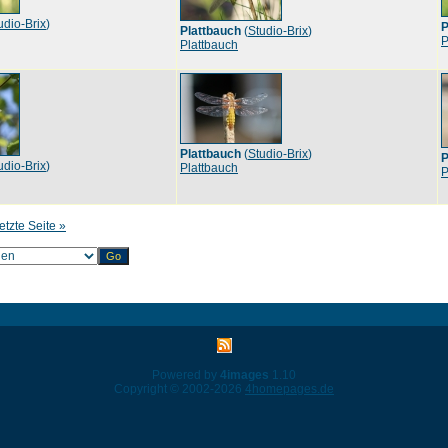
udio-Brix
)
P
Plattbauch
(
Studio-Brix
)
P
Plattbauch
Plattbauch
(
Studio-Brix
)
P
udio-Brix
)
Plattbauch
P
etzte Seite »
Powered by
4images
1.10
Copyright © 2002-2026
4homepages.de