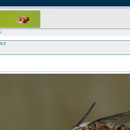
h
ILD