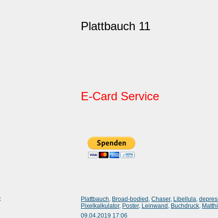
Plattbauch 11
E-Card Service
:
Plattbauch
,
Broad-bodied
,
Chaser
,
Libellula
,
depres
Pixelkalkulator
,
Poster
,
Leinwand
,
Buchdruck
,
Matth
09.04.2019 17:06