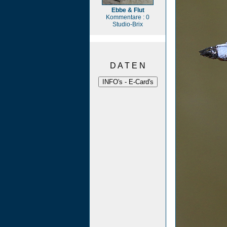
Ebbe & Flut
Kommentare : 0
Studio-Brix
D A T E N