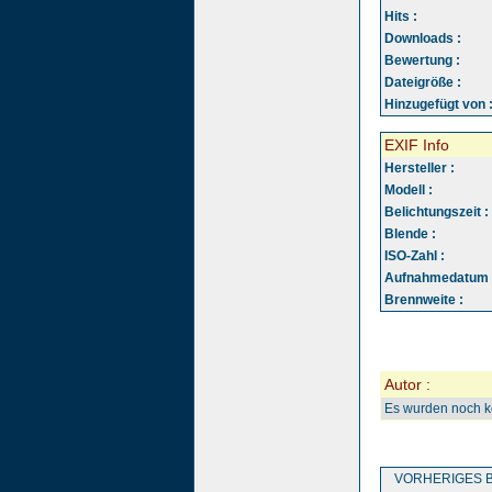
Hits :
Downloads :
Bewertung :
Dateigröße :
Hinzugefügt von 
EXIF Info
Hersteller :
Modell :
Belichtungszeit :
Blende :
ISO-Zahl :
Aufnahmedatum 
Brennweite :
Autor :
Es wurden noch 
VORHERIGES B