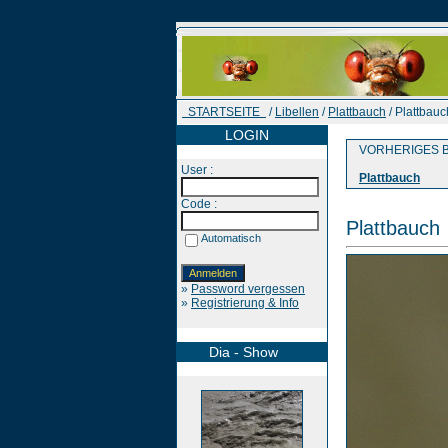
STARTSEITE
/
Libellen
/
Plattbauch
/ Plattbauc
LOGIN
VORHERIGES B
User :
Plattbauch
Code :
Plattbauch
Automatisch
»
Password vergessen
»
Registrierung & Info
Dia - Show