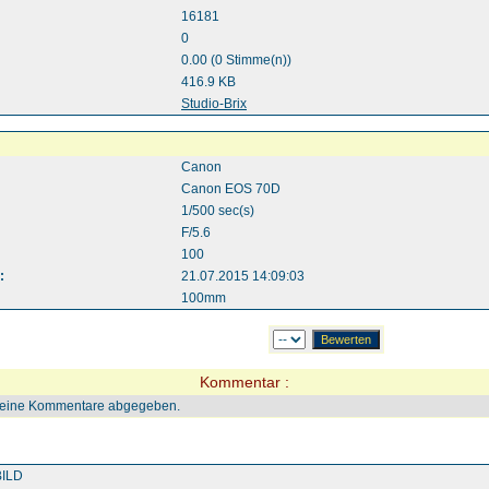
16181
0
0.00 (0 Stimme(n))
416.9 KB
:
Studio-Brix
Canon
Canon EOS 70D
1/500 sec(s)
F/5.6
100
:
21.07.2015 14:09:03
100mm
Kommentar :
keine Kommentare abgegeben.
ILD