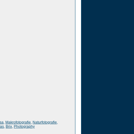
sa
,
Makrofotografie
,
Naturfotografie
,
ias
,
Brix
,
Photography