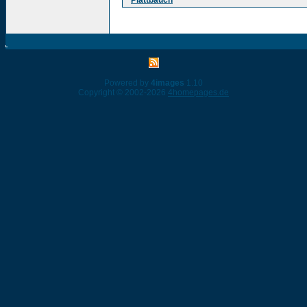
Plattbauch
Powered by
4images
1.10
Copyright © 2002-2026
4homepages.de