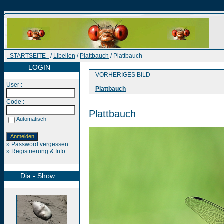
STARTSEITE
/
Libellen
/
Plattbauch
/ Plattbauch
LOGIN
VORHERIGES BILD
User :
Plattbauch
Code :
Plattbauch
Automatisch
»
Password vergessen
»
Registrierung & Info
Dia - Show