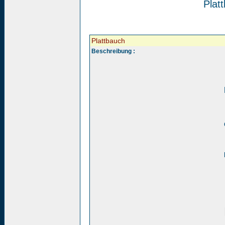
Plat
Plattbauch
Beschreibung :