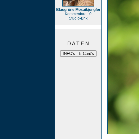
Blaugrüne Mosaikjungfer
Kommentare : 0
Studio-Brix
D A T E N