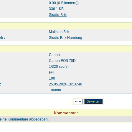
0.00 (0 Stimme(n))
336.1 KB
:
Studio-Brix
 :
Matthias Brix
k :
Studio Brix Hamburg
Canon
Canon EOS 70D
1/320 sec(s)
F/4
100
:
25.05.2026 18:16:48
100mm
Kommentar :
keine Kommentare abgegeben.