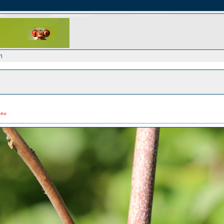
h
neu