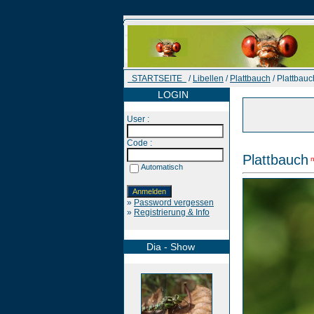
STARTSEITE
/
Libellen
/
Plattbauch
/ Plattbauc
LOGIN
User :
Code :
Plattbauch
Automatisch
»
Password vergessen
»
Registrierung & Info
Dia - Show