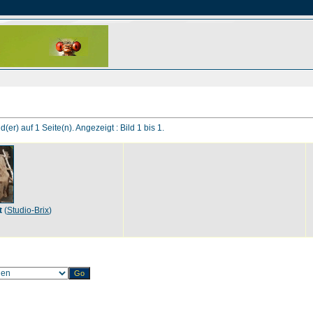
d(er) auf 1 Seite(n). Angezeigt : Bild 1 bis 1.
t
(
Studio-Brix
)