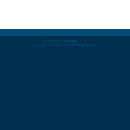
Powered by
4images
1.10
Copyright © 2002-2026
4homepages.de