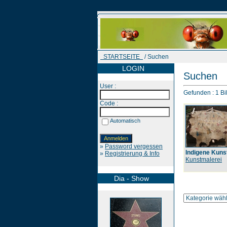
STARTSEITE
/ Suchen
LOGIN
Suchen
User :
Gefunden : 1 Bil
Code :
Automatisch
»
Password vergessen
Indigene Kuns
»
Registrierung & Info
Kunstmalerei
Dia - Show