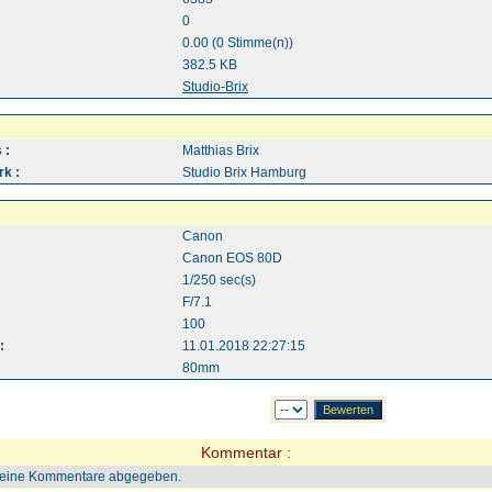
0
0.00 (0 Stimme(n))
382.5 KB
:
Studio-Brix
 :
Matthias Brix
k :
Studio Brix Hamburg
Canon
Canon EOS 80D
1/250 sec(s)
F/7.1
100
:
11.01.2018 22:27:15
80mm
Kommentar :
keine Kommentare abgegeben.