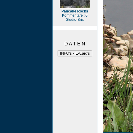
Pancake Rocks
Kommentare : 0
Studio-Brix
D A T E N