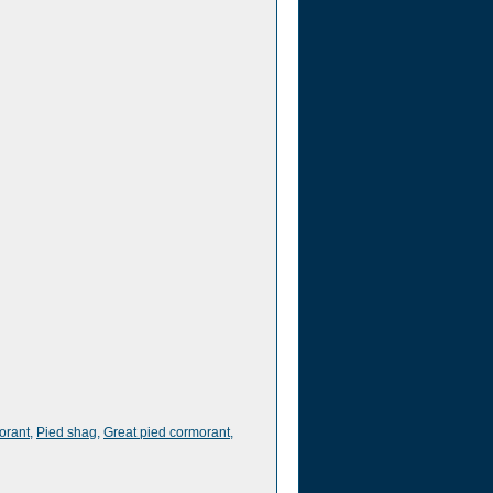
orant
,
Pied shag
,
Great pied cormorant
,