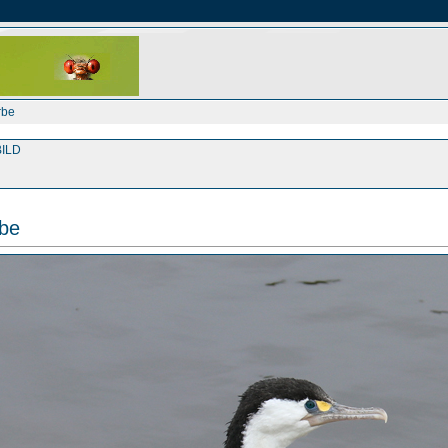
rbe
ILD
rbe