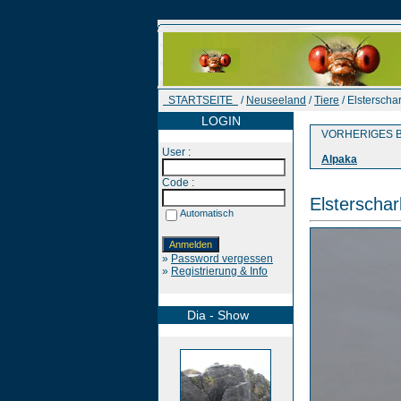
STARTSEITE
/
Neuseeland
/
Tiere
/ Elsterscha
LOGIN
VORHERIGES B
User :
Alpaka
Code :
Elsterscha
Automatisch
»
Password vergessen
»
Registrierung & Info
Dia - Show