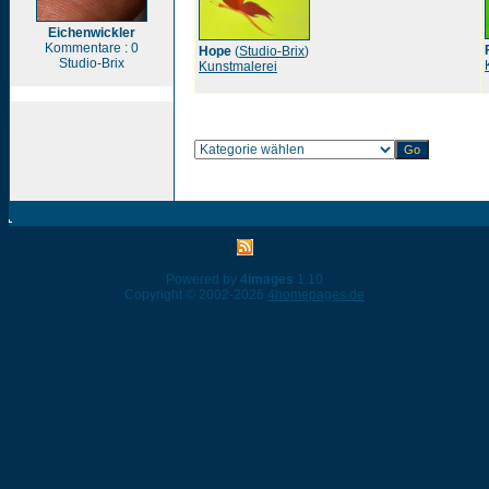
Eichenwickler
Kommentare : 0
Hope
(
Studio-Brix
)
Studio-Brix
Kunstmalerei
Powered by
4images
1.10
Copyright © 2002-2026
4homepages.de