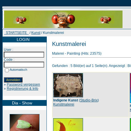
STARTSEITE
/
Kunst
/ Kunstmalerei
LOGIN
Kunstmalerei
User :
Malerei - Painting (Hits: 23575)
Code :
Gefunden : 5 Bild(er) auf 1 Seite(n). Angezeigt : Bi
Automatisch
»
Password vergessen
»
Registrierung & Info
Indigene Kunst
(
Studio-Brix
)
Dia - Show
Kunstmalerei