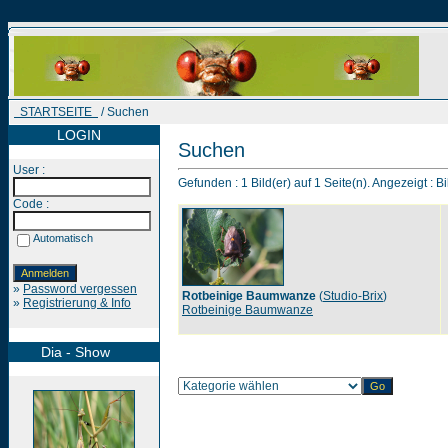
STARTSEITE
/ Suchen
LOGIN
Suchen
User :
Gefunden : 1 Bild(er) auf 1 Seite(n). Angezeigt : Bi
Code :
Automatisch
»
Password vergessen
Rotbeinige Baumwanze
(
Studio-Brix
)
»
Registrierung & Info
Rotbeinige Baumwanze
Dia - Show