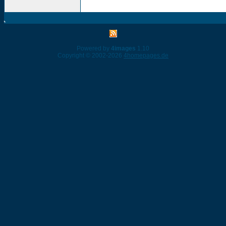
Powered by
4images
1.10
Copyright © 2002-2026
4homepages.de