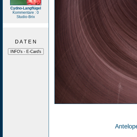
Cydno-Langflügel
Kommentare : 0
Studio-Brix
D A T E N
Antelop