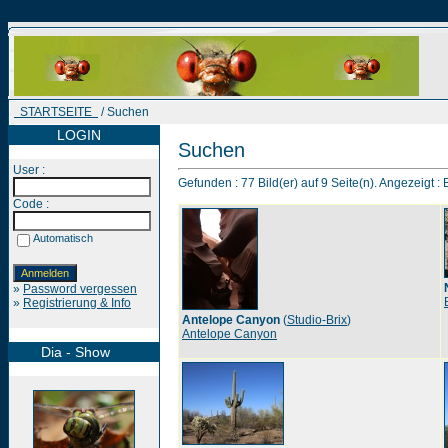
STARTSEITE
/ Suchen
LOGIN
Suchen
User :
Gefunden : 77 Bild(er) auf 9 Seite(n). Angezeigt : B
Code :
Automatisch
»
Password vergessen
»
Registrierung & Info
Antelope Canyon
(
Studio-Brix
)
Antelope Canyon
Dia - Show