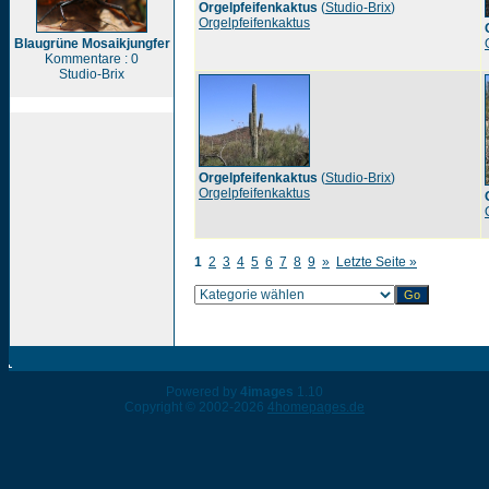
Orgelpfeifenkaktus
(
Studio-Brix
)
Orgelpfeifenkaktus
Blaugrüne Mosaikjungfer
Kommentare : 0
Studio-Brix
Orgelpfeifenkaktus
(
Studio-Brix
)
Orgelpfeifenkaktus
1
2
3
4
5
6
7
8
9
»
Letzte Seite »
Powered by
4images
1.10
Copyright © 2002-2026
4homepages.de