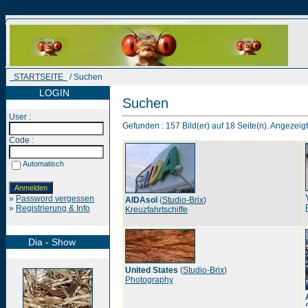
STARTSEITE
/ Suchen
LOGIN
Suchen
User :
Gefunden : 157 Bild(er) auf 18 Seite(n). Angezeigt :
Code :
Automatisch
»
Password vergessen
AIDAsol
(
Studio-Brix
)
»
Registrierung & Info
Kreuzfahrtschiffe
Dia - Show
United States
(
Studio-Brix
)
Photography