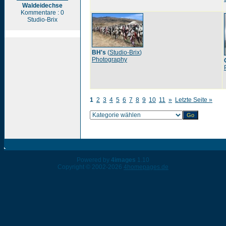
Waldeidechse
Kommentare : 0
Studio-Brix
BH's
(
Studio-Brix
)
Photography
1
2
3
4
5
6
7
8
9
10
11
»
Letzte Seite »
Powered by
4images
1.10
Copyright © 2002-2026
4homepages.de