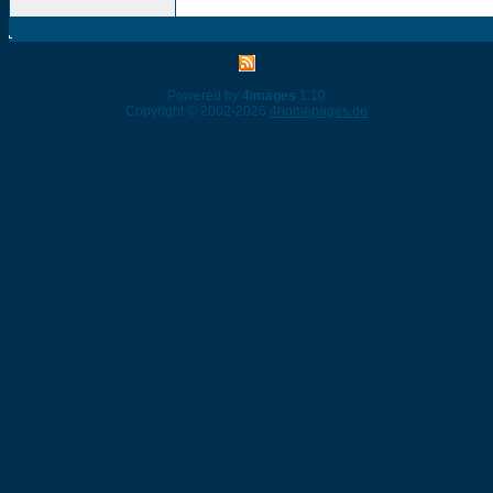
Powered by
4images
1.10
Copyright © 2002-2026
4homepages.de