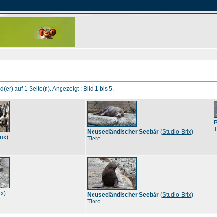
d(er) auf 1 Seite(n). Angezeigt : Bild 1 bis 5.
P
T
Neuseeländischer Seebär
(
Studio-Brix
)
rix
)
Tiere
ix
)
Neuseeländischer Seebär
(
Studio-Brix
)
Tiere