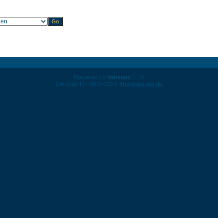
Powered by
4images
1.10
Copyright © 2002-2026
4homepages.de