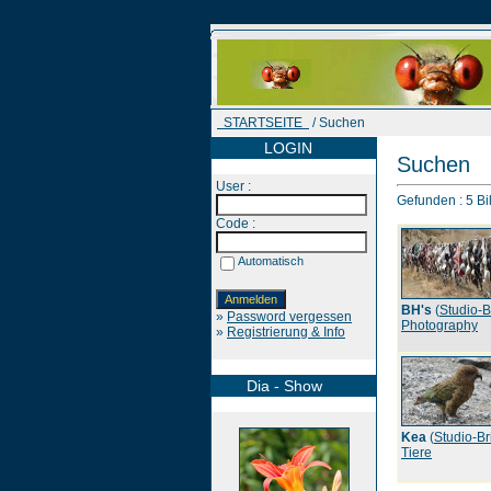
STARTSEITE
/ Suchen
LOGIN
Suchen
User :
Gefunden : 5 Bil
Code :
Automatisch
BH's
(
Studio-B
»
Password vergessen
Photography
»
Registrierung & Info
Dia - Show
Kea
(
Studio-Br
Tiere