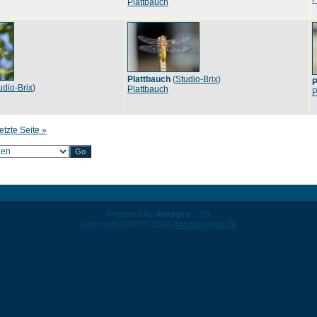
Plattbauch
Plattbauch
(
Studio-Brix
)
P
udio-Brix
)
Plattbauch
P
etzte Seite »
Powered by
4images
1.10
Copyright © 2002-2026
4homepages.de