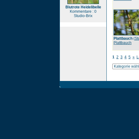
Blutrote Heidelibelle
Kommentare : 0
Studio-Brix
Plattbauch
(
St
Plattbauch
1
2
3
4
5
»
L