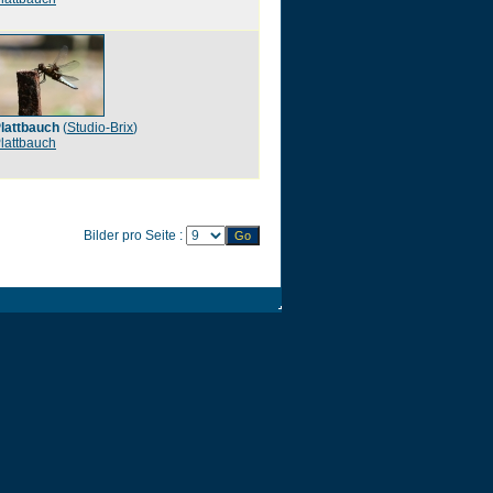
lattbauch
(
Studio-Brix
)
lattbauch
Bilder pro Seite :