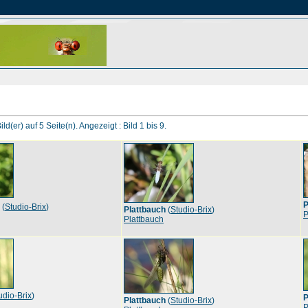
ld(er) auf 5 Seite(n). Angezeigt : Bild 1 bis 9.
P
(
Studio-Brix
)
Plattbauch
(
Studio-Brix
)
P
Plattbauch
udio-Brix
)
P
Plattbauch
(
Studio-Brix
)
P