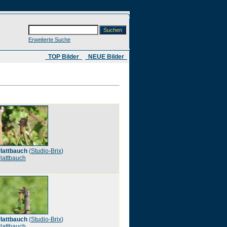
Erweiterte Suche
​ TOP Bilder
NEUE Bilder
lattbauch
(
Studio-Brix
)
lattbauch
lattbauch
(
Studio-Brix
)
lattbauch