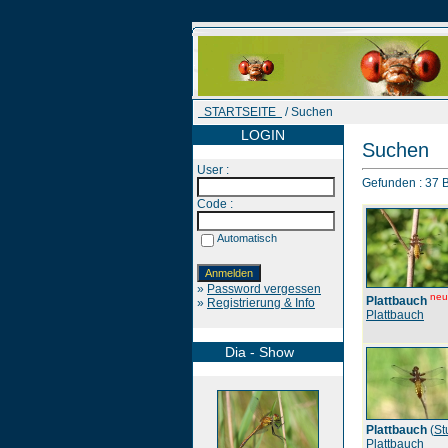
STARTSEITE
/ Suchen
LOGIN
Suchen
User :
Gefunden : 37 Bi
Code :
Automatisch
»
Password vergessen
neu
Plattbauch
»
Registrierung & Info
Plattbauch
Dia - Show
Plattbauch
(
St
Plattbauch