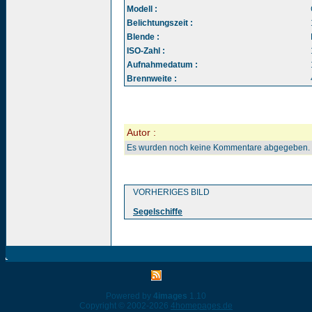
Modell :
Belichtungszeit :
Blende :
ISO-Zahl :
Aufnahmedatum :
Brennweite :
Autor :
Es wurden noch keine Kommentare abgegeben.
VORHERIGES BILD
Segelschiffe
Powered by
4images
1.10
Copyright © 2002-2026
4homepages.de