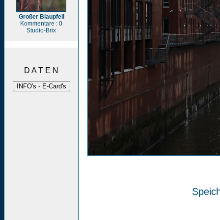
Großer Blaupfeil
Kommentare : 0
Studio-Brix
D A T E N
Speich