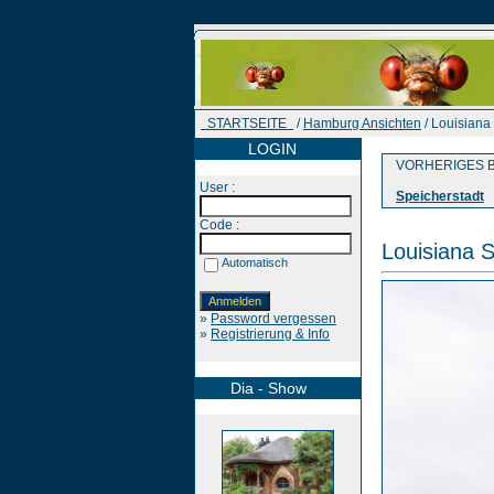
STARTSEITE
/
Hamburg Ansichten
/ Louisiana 
LOGIN
VORHERIGES B
User :
Speicherstadt
Code :
Louisiana S
Automatisch
»
Password vergessen
»
Registrierung & Info
Dia - Show