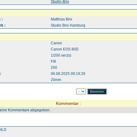
:
Studio-Brix
 :
Matthias Brix
k :
Studio Brix Hamburg
Canon
Canon EOS 80D
1/200 sec(s)
F/8
200
:
06.08.2025 09:19:29
20mm
Kommentar :
keine Kommentare abgegeben.
ILD