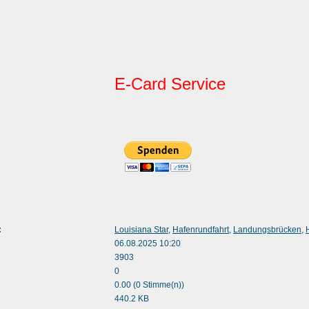
E-Card Service
:
Louisiana Star
,
Hafenrundfahrt
,
Landungsbrücken
,
06.08.2025 10:20
3903
0
0.00 (0 Stimme(n))
440.2 KB