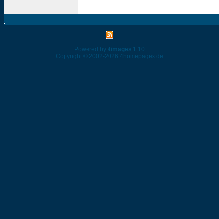
Powered by
4images
1.10
Copyright © 2002-2026
4homepages.de