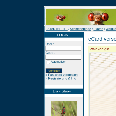
STARTSEITE
/
Schmetterlinge
/
Exoten
/
Waldkö
LOGIN
eCard vers
User :
Waldkönigin
Code :
Automatisch
»
Password vergessen
»
Registrierung & Info
Dia - Show