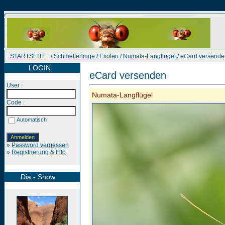
STARTSEITE
/
Schmetterlinge
/
Exoten
/
Numata-Langflügel
/ eCard versende
LOGIN
eCard versenden
User :
Numata-Langflügel
Code :
Automatisch
»
Password vergessen
»
Registrierung & Info
Dia - Show