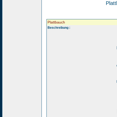
Plat
Plattbauch
Beschreibung :