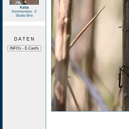
Katta
Kommentare : 0
Studio-Brix
D A T E N