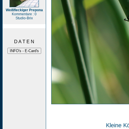
Weißfleckiger Prepona
Kommentare : 0
Studio-Brix
D A T E N
Kleine Kö