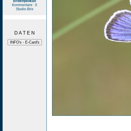
Brillenpelikan
Kommentare : 0
Studio-Brix
D A T E N