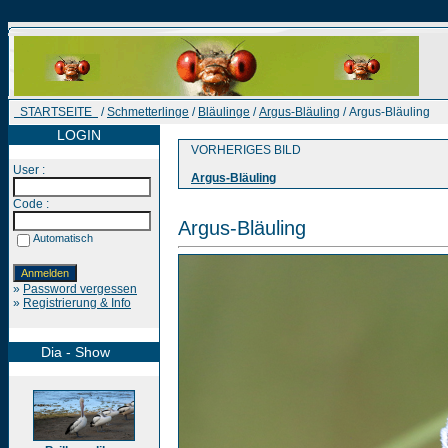
STARTSEITE
/
Schmetterlinge
/
Bläulinge
/
Argus-Bläuling
/ Argus-Bläuling
LOGIN
VORHERIGES BILD
User :
Argus-Bläuling
Code :
Argus-Bläuling
Automatisch
»
Password vergessen
»
Registrierung & Info
Dia - Show