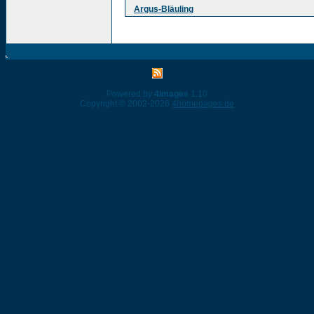
Argus-Bläuling
Powered by
4images
1.10
Copyright © 2002-2026
4homepages.de