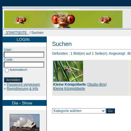
STARTSEITE
/ Suchen
LOGIN
Suchen
User :
Gefunden : 1 Bild(er) auf 1 Seite(n). Angezeigt : Bi
Code :
Automatisch
»
Password vergessen
Kleine Königslibelle
(
Studio-Brix
)
»
Registrierung & Info
Kleine Königslibelle
Dia - Show