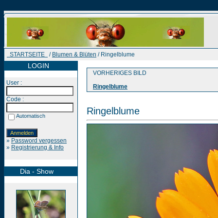
STARTSEITE
/
Blumen & Blüten
/ Ringelblume
LOGIN
VORHERIGES BILD
User :
Ringelblume
Code :
Ringelblume
Automatisch
»
Password vergessen
»
Registrierung & Info
Dia - Show