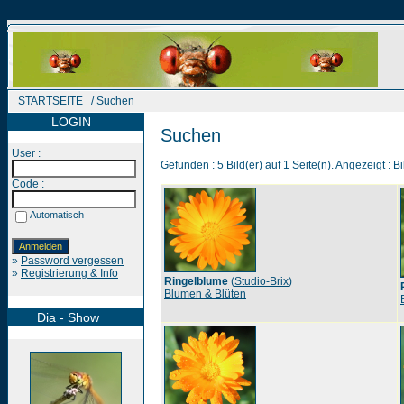
STARTSEITE
/ Suchen
LOGIN
Suchen
User :
Gefunden : 5 Bild(er) auf 1 Seite(n). Angezeigt : Bi
Code :
Automatisch
»
Password vergessen
»
Registrierung & Info
Ringelblume
(
Studio-Brix
)
Blumen & Blüten
Dia - Show