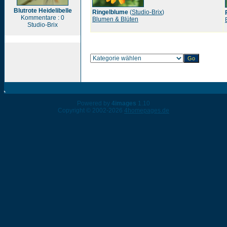
Blutrote Heidelibelle
Ringelblume
(
Studio-Brix
)
Kommentare : 0
Blumen & Blüten
Studio-Brix
Powered by
4images
1.10
Copyright © 2002-2026
4homepages.de