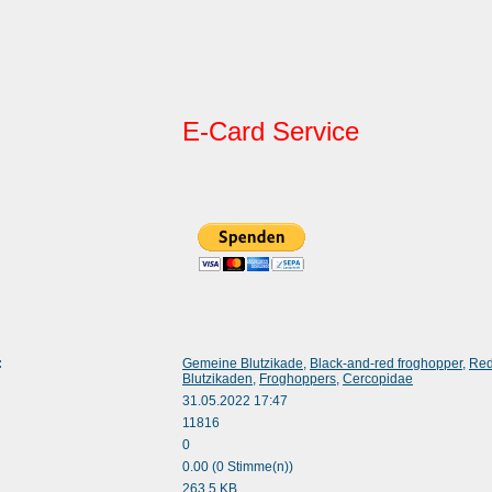
E-Card Service
:
Gemeine Blutzikade
,
Black-and-red froghopper
,
Red
Blutzikaden
,
Froghoppers
,
Cercopidae
31.05.2022 17:47
11816
0
0.00 (0 Stimme(n))
263.5 KB