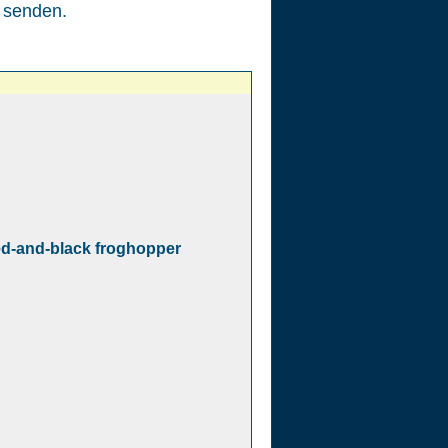
senden.
ed-and-black froghopper