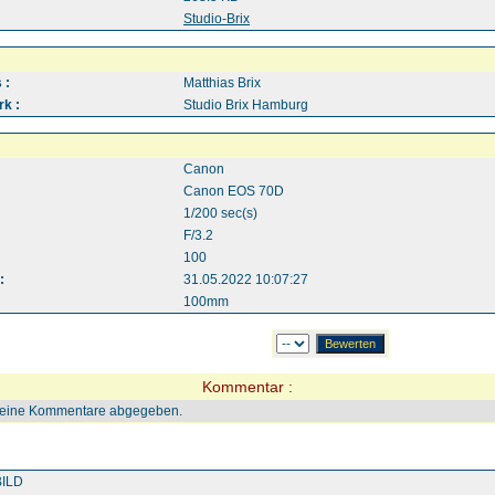
:
Studio-Brix
 :
Matthias Brix
k :
Studio Brix Hamburg
Canon
Canon EOS 70D
1/200 sec(s)
F/3.2
100
:
31.05.2022 10:07:27
100mm
Kommentar :
keine Kommentare abgegeben.
ILD