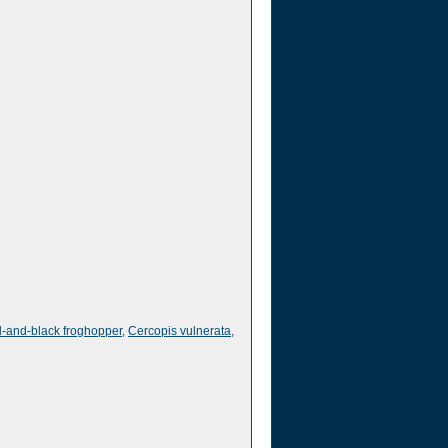
-and-black froghopper
,
Cercopis vulnerata
,