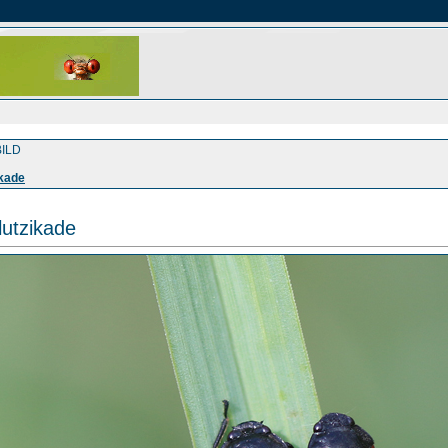
ILD
kade
utzikade