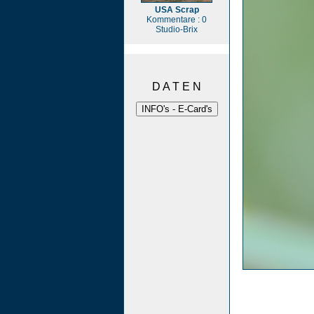
USA Scrap
Kommentare : 0
Studio-Brix
D A T E N