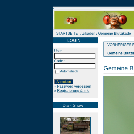
STARTSEITE
/
Zikaden
/ Gemeine Blutzikade
LOGIN
VORHERIGES B
User :
Gemeine Blutzi
Code :
Gemeine Bl
Automatisch
»
Password vergessen
»
Registrierung & Info
Dia - Show