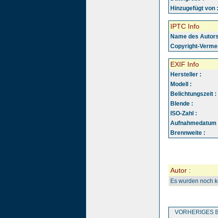
Hinzugefügt von 
IPTC Info
Name des Autors
Copyright-Vermer
EXIF Info
Hersteller :
Modell :
Belichtungszeit :
Blende :
ISO-Zahl :
Aufnahmedatum 
Brennweite :
Autor :
Es wurden noch 
VORHERIGES B