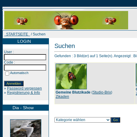
STARTSEITE
/ Suchen
LOGIN
Suchen
User :
Gefunden : 3 Bild(er) auf 1 Seite(n). Angezeigt : Bi
Code :
Automatisch
»
Password vergessen
Gemeine Blutzikade
(
Studio-Brix
)
»
Registrierung & Info
Zikaden
Dia - Show