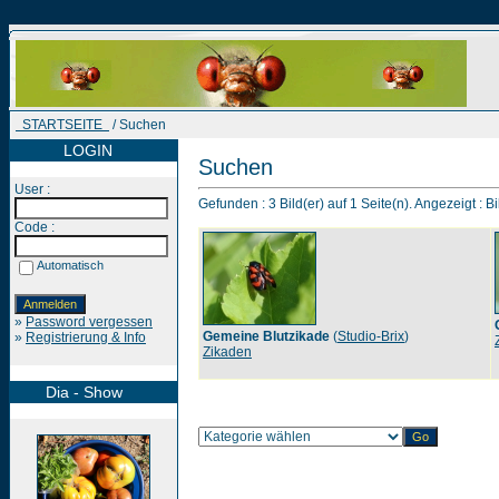
STARTSEITE
/ Suchen
LOGIN
Suchen
User :
Gefunden : 3 Bild(er) auf 1 Seite(n). Angezeigt : Bi
Code :
Automatisch
»
Password vergessen
Gemeine Blutzikade
(
Studio-Brix
)
»
Registrierung & Info
Zikaden
Dia - Show