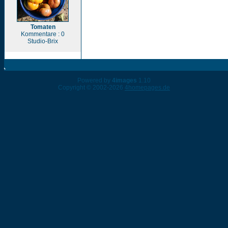
Tomaten
Kommentare : 0
Studio-Brix
Powered by
4images
1.10
Copyright © 2002-2026
4homepages.de