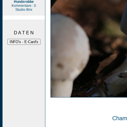
Hundsrobbe
Kommentare : 0
Studio-Brix
D A T E N
Cham