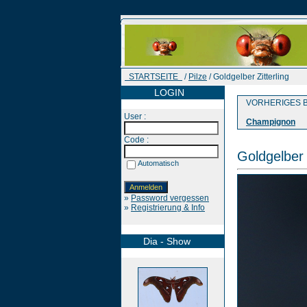
STARTSEITE
/
Pilze
/ Goldgelber Zitterling
LOGIN
VORHERIGES B
User :
Champignon
Code :
Goldgelber 
Automatisch
»
Password vergessen
»
Registrierung & Info
Dia - Show