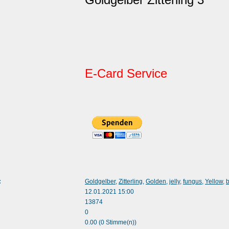
E-Card Service
:
Goldgelber
,
Zitterling
,
Golden
,
jelly
,
fungus
,
Yellow
,
b
12.01.2021 15:00
13874
0
0.00 (0 Stimme(n))