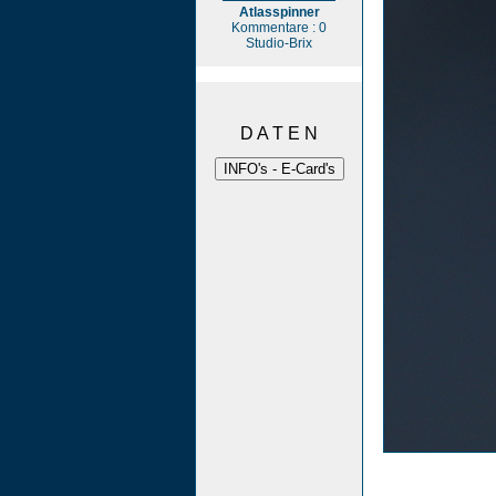
Atlasspinner
Kommentare : 0
Studio-Brix
D A T E N