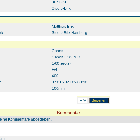
367.6 KB
:
Studio-Brix
 :
Matthias Brix
k :
Studio Brix Hamburg
Canon
Canon EOS 70D
1/60 sec(s)
F/4
400
:
07.01.2021 09:00:40
100mm
Kommentar :
keine Kommentare abgegeben.
ILD