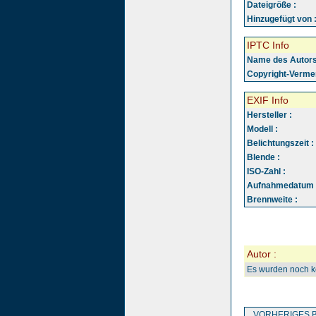
Dateigröße :
Hinzugefügt von 
IPTC Info
Name des Autors
Copyright-Vermer
EXIF Info
Hersteller :
Modell :
Belichtungszeit :
Blende :
ISO-Zahl :
Aufnahmedatum 
Brennweite :
Autor :
Es wurden noch 
VORHERIGES B