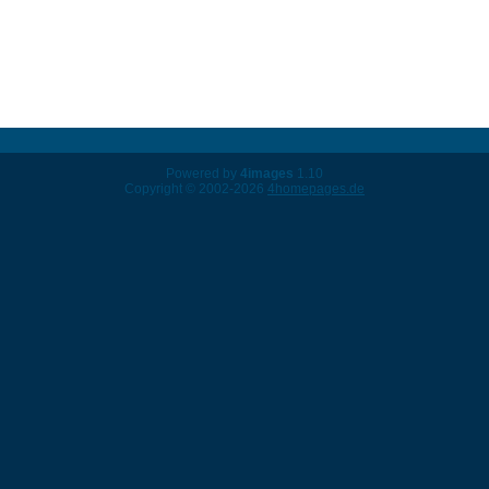
Powered by
4images
1.10
Copyright © 2002-2026
4homepages.de