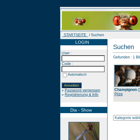
STARTSEITE
/ Suchen
LOGIN
Suchen
User :
Gefunden : 1 Bil
Code :
Automatisch
Champignon
(
»
Password vergessen
Pilze
»
Registrierung & Info
Dia - Show