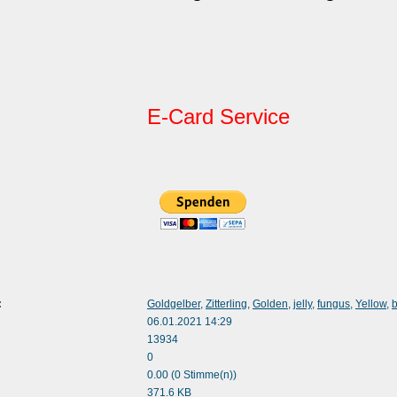
E-Card Service
:
Goldgelber
,
Zitterling
,
Golden
,
jelly
,
fungus
,
Yellow
,
b
06.01.2021 14:29
13934
0
0.00 (0 Stimme(n))
371.6 KB