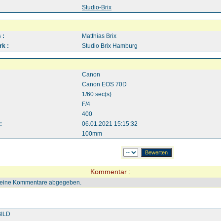
:
Studio-Brix
 :
Matthias Brix
k :
Studio Brix Hamburg
Canon
Canon EOS 70D
1/60 sec(s)
F/4
400
:
06.01.2021 15:15:32
100mm
Kommentar :
keine Kommentare abgegeben.
ILD