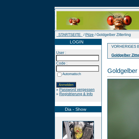
STARTSEITE
/
Pilze
/ Goldgelber Zitterling
LOGIN
VORHERIGES B
User :
Goldgelber Zitte
Code :
Goldgelber 
Automatisch
»
Password vergessen
»
Registrierung & Info
Dia - Show