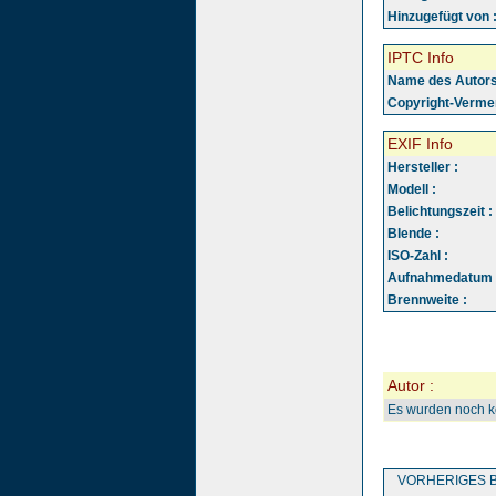
Hinzugefügt von 
IPTC Info
Name des Autors
Copyright-Vermer
EXIF Info
Hersteller :
Modell :
Belichtungszeit :
Blende :
ISO-Zahl :
Aufnahmedatum 
Brennweite :
Autor :
Es wurden noch 
VORHERIGES B